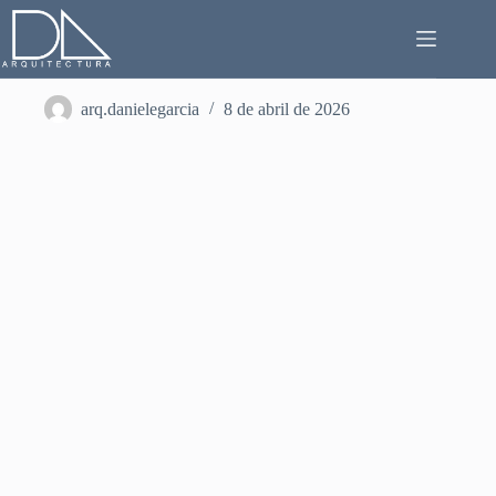
Saltar
al
contenido
UNIDAD 1
arq.danielegarcia
8 de abril de 2026